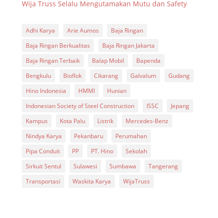
Wija Truss Selalu Mengutamakan Mutu dan Safety
Adhi Karya
Arie Aumos
Baja Ringan
Baja Ringan Berkualitas
Baja Ringan Jakarta
Baja Ringan Terbaik
Balap Mobil
Bapenda
Bengkulu
Bioflok
Cikarang
Galvalum
Gudang
Hino Indonesia
HMMI
Hunian
Indonesian Society of Steel Construction
ISSC
Jepang
Kampus
Kota Palu
Listrik
Mercedes-Benz
Nindya Karya
Pekanbaru
Perumahan
Pipa Conduit
PP
PT. Hino
Sekolah
Sirkuit Sentul
Sulawesi
Sumbawa
Tangerang
Transportasi
Waskita Karya
WijaTruss