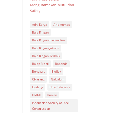
Mengutamakan Mutu dan
Safety
Adhi Karya
Arie Aumos
Baja Ringan
Baja Ringan Berkualitas
Baja Ringan Jakarta
Baja Ringan Terbaik
Balap Mobil
Bapenda
Bengkulu
Bioflok
Cikarang
Galvalum
Gudang
Hino Indonesia
HMMI
Hunian
Indonesian Society of Steel
Construction