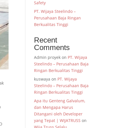
Safety
PT. Wijaya Steelindo –
Perusahaan Baja Ringan
Berkualitas Tinggi
Recent
Comments
Admin proyek
on
PT. Wijaya
Steelindo – Perusahaan Baja
Ringan Berkualitas Tinggi
kuswaya
on
PT. Wijaya
ak
Steelindo – Perusahaan Baja
Ringan Berkualitas Tinggi
Apa itu Genteng Galvalum,
h
dan Mengapa Harus
Ditangani oleh Developer
yang Tepat | WIJATRUSS
on
SO
Wija Truss Selalu