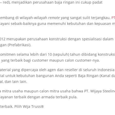
 – red), menjadikan perusahaan baja ringan ini cukup padat
embang di wilayah-wilayah
remote
yang sangat sulit terjangkau,
PT
layani sebaik-baiknya guna memenuhi kebutuhan dan kepuasan m
 2012 merupakan perusahaan konstruksi dengan spesialisasi dalam
an (Prefabrikasi).
omitmen selama lebih dari 10 (sepuluh) tahun dibidang konstruks
n yang terbaik bagi customer maupun calon customer-nya.
terial yang dipercaya oleh agen dan reseller di seluruh Indonesia
al untuk kebutuhan bangunan Anda seperti Baja Ringan (Kanal d
, dan lain lain.
 mitra usaha maupun calon mitra usaha bahwa PT. Wijaya Steeli
ayanan terbaik dengan armada terbaik pula.
 terbaik. Pilih Wija Truss®