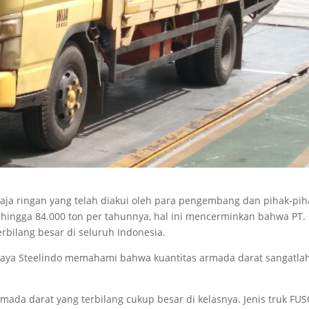
aja ringan yang telah diakui oleh para pengembang dan pihak-pih
i hingga 84.000 ton per tahunnya, hal ini mencerminkan bahwa PT.
terbilang besar di seluruh Indonesia.
jaya Steelindo memahami bahwa kuantitas armada darat sangatla
armada darat yang terbilang cukup besar di kelasnya. Jenis truk FU