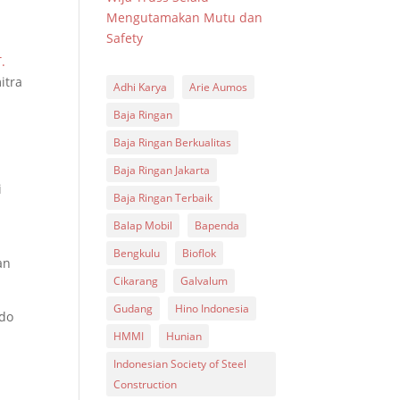
Mengutamakan Mutu dan
Safety
.
itra
Adhi Karya
Arie Aumos
Baja Ringan
Baja Ringan Berkualitas
Baja Ringan Jakarta
i
Baja Ringan Terbaik
Balap Mobil
Bapenda
Bengkulu
Bioflok
an
Cikarang
Galvalum
Gudang
Hino Indonesia
ndo
HMMI
Hunian
Indonesian Society of Steel
Construction