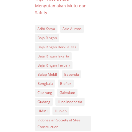
Mengutamakan Mutu dan
Safety
Adhi Karya
Arie Aumos
Baja Ringan
Baja Ringan Berkualitas
Baja Ringan Jakarta
Baja Ringan Terbaik
Balap Mobil
Bapenda
Bengkulu
Bioflok
Cikarang
Galvalum
Gudang
Hino Indonesia
HMMI
Hunian
Indonesian Society of Steel
Construction