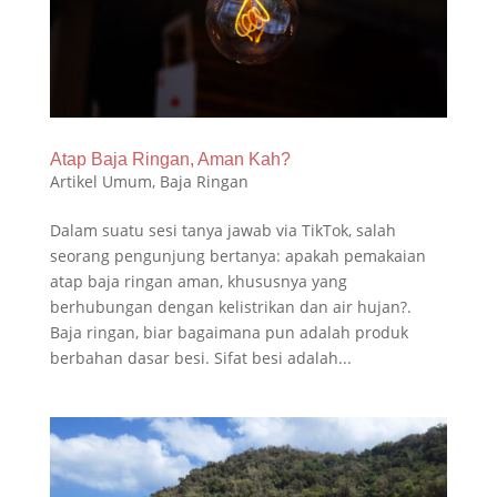
Atap Baja Ringan, Aman Kah?
Artikel Umum
,
Baja Ringan
Dalam suatu sesi tanya jawab via TikTok, salah
seorang pengunjung bertanya: apakah pemakaian
atap baja ringan aman, khususnya yang
berhubungan dengan kelistrikan dan air hujan?.
Baja ringan, biar bagaimana pun adalah produk
berbahan dasar besi. Sifat besi adalah...