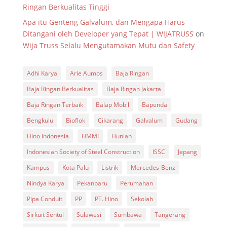
Ringan Berkualitas Tinggi
Apa itu Genteng Galvalum, dan Mengapa Harus
Ditangani oleh Developer yang Tepat | WIJATRUSS
on
Wija Truss Selalu Mengutamakan Mutu dan Safety
Adhi Karya
Arie Aumos
Baja Ringan
Baja Ringan Berkualitas
Baja Ringan Jakarta
Baja Ringan Terbaik
Balap Mobil
Bapenda
Bengkulu
Bioflok
Cikarang
Galvalum
Gudang
Hino Indonesia
HMMI
Hunian
Indonesian Society of Steel Construction
ISSC
Jepang
Kampus
Kota Palu
Listrik
Mercedes-Benz
Nindya Karya
Pekanbaru
Perumahan
Pipa Conduit
PP
PT. Hino
Sekolah
Sirkuit Sentul
Sulawesi
Sumbawa
Tangerang