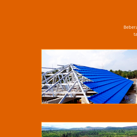
Bebera
t