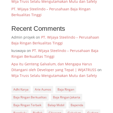
Wija Truss Selalu Mengutamakan Mutu dan Safety
PT. Wijaya Steelindo – Perusahaan Baja Ringan
Berkualitas Tinggi
Recent Comments
Admin proyek
on
PT. Wijaya Steelindo – Perusahaan
Baja Ringan Berkualitas Tinggi
kuswaya
on
PT. Wijaya Steelindo – Perusahaan Baja
Ringan Berkualitas Tinggi
Apa itu Genteng Galvalum, dan Mengapa Harus
Ditangani oleh Developer yang Tepat | WIJATRUSS
on
Wija Truss Selalu Mengutamakan Mutu dan Safety
Adhi Karya
Arie Aumos
Baja Ringan
Baja Ringan Berkualitas
Baja Ringan Jakarta
Baja Ringan Terbaik
Balap Mobil
Bapenda
Bengkulu
Bioflok
Cikarang
Galvalum
Gudang