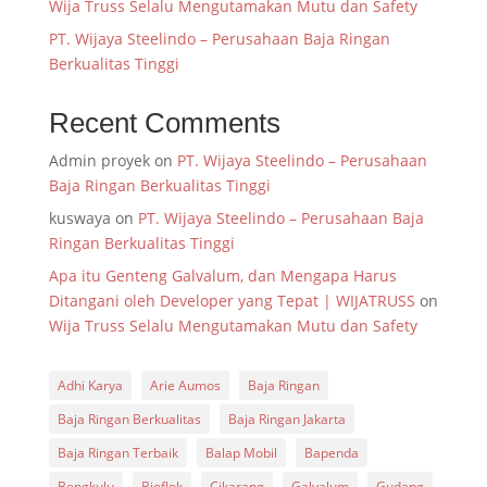
Wija Truss Selalu Mengutamakan Mutu dan Safety
PT. Wijaya Steelindo – Perusahaan Baja Ringan
Berkualitas Tinggi
Recent Comments
Admin proyek
on
PT. Wijaya Steelindo – Perusahaan
Baja Ringan Berkualitas Tinggi
kuswaya
on
PT. Wijaya Steelindo – Perusahaan Baja
Ringan Berkualitas Tinggi
Apa itu Genteng Galvalum, dan Mengapa Harus
Ditangani oleh Developer yang Tepat | WIJATRUSS
on
Wija Truss Selalu Mengutamakan Mutu dan Safety
Adhi Karya
Arie Aumos
Baja Ringan
Baja Ringan Berkualitas
Baja Ringan Jakarta
Baja Ringan Terbaik
Balap Mobil
Bapenda
Bengkulu
Bioflok
Cikarang
Galvalum
Gudang