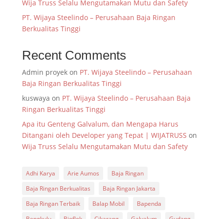
Wija Truss Selalu Mengutamakan Mutu dan Safety
PT. Wijaya Steelindo – Perusahaan Baja Ringan
Berkualitas Tinggi
Recent Comments
Admin proyek
on
PT. Wijaya Steelindo – Perusahaan
Baja Ringan Berkualitas Tinggi
kuswaya
on
PT. Wijaya Steelindo – Perusahaan Baja
Ringan Berkualitas Tinggi
Apa itu Genteng Galvalum, dan Mengapa Harus
Ditangani oleh Developer yang Tepat | WIJATRUSS
on
Wija Truss Selalu Mengutamakan Mutu dan Safety
Adhi Karya
Arie Aumos
Baja Ringan
Baja Ringan Berkualitas
Baja Ringan Jakarta
Baja Ringan Terbaik
Balap Mobil
Bapenda
Bengkulu
Bioflok
Cikarang
Galvalum
Gudang