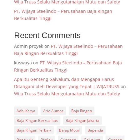
Wija Truss Selalu Mengutamakan Mutu dan Safety
PT. Wijaya Steelindo – Perusahaan Baja Ringan
Berkualitas Tinggi
Recent Comments
Admin proyek
on
PT. Wijaya Steelindo – Perusahaan
Baja Ringan Berkualitas Tinggi
kuswaya
on
PT. Wijaya Steelindo – Perusahaan Baja
Ringan Berkualitas Tinggi
Apa itu Genteng Galvalum, dan Mengapa Harus
Ditangani oleh Developer yang Tepat | WIJATRUSS
on
Wija Truss Selalu Mengutamakan Mutu dan Safety
Adhi Karya
Arie Aumos
Baja Ringan
Baja Ringan Berkualitas
Baja Ringan Jakarta
Baja Ringan Terbaik
Balap Mobil
Bapenda
Bengkulu
Bioflok
Cikarang
Galvalum
Gudang