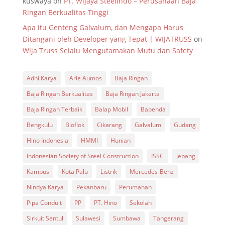
kuswaya
on
PT. Wijaya Steelindo – Perusahaan Baja
Ringan Berkualitas Tinggi
Apa itu Genteng Galvalum, dan Mengapa Harus
Ditangani oleh Developer yang Tepat | WIJATRUSS
on
Wija Truss Selalu Mengutamakan Mutu dan Safety
Adhi Karya
Arie Aumos
Baja Ringan
Baja Ringan Berkualitas
Baja Ringan Jakarta
Baja Ringan Terbaik
Balap Mobil
Bapenda
Bengkulu
Bioflok
Cikarang
Galvalum
Gudang
Hino Indonesia
HMMI
Hunian
Indonesian Society of Steel Construction
ISSC
Jepang
Kampus
Kota Palu
Listrik
Mercedes-Benz
Nindya Karya
Pekanbaru
Perumahan
Pipa Conduit
PP
PT. Hino
Sekolah
Sirkuit Sentul
Sulawesi
Sumbawa
Tangerang