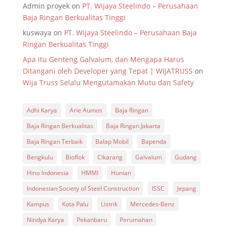
Admin proyek
on
PT. Wijaya Steelindo – Perusahaan
Baja Ringan Berkualitas Tinggi
kuswaya
on
PT. Wijaya Steelindo – Perusahaan Baja
Ringan Berkualitas Tinggi
Apa itu Genteng Galvalum, dan Mengapa Harus
Ditangani oleh Developer yang Tepat | WIJATRUSS
on
Wija Truss Selalu Mengutamakan Mutu dan Safety
Adhi Karya
Arie Aumos
Baja Ringan
Baja Ringan Berkualitas
Baja Ringan Jakarta
Baja Ringan Terbaik
Balap Mobil
Bapenda
Bengkulu
Bioflok
Cikarang
Galvalum
Gudang
Hino Indonesia
HMMI
Hunian
Indonesian Society of Steel Construction
ISSC
Jepang
Kampus
Kota Palu
Listrik
Mercedes-Benz
Nindya Karya
Pekanbaru
Perumahan